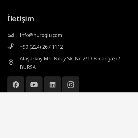
İletişim
info@huroglu.com
+90 (224) 267 1112
Alaşarköy Mh. Nilay Sk. No:2/1 Osmangazi /
BURSA
© 2025 Huroğlu Otomotiv. Pullman Seat Systems,