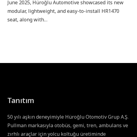
June 2025, Hüroğlu Automotive showcased its new
modular, lightweight, and easy-to-install HR1470
seat, along with…
Tanıtım
50 yılı aşkın deneyimiyle Hüroğlu Otomotiv Grup A.Ş.
Pullman markasıyla otobüs, gemi, tren, ambulans ve
zırhlı araçlar için yolcu koltuğu üretiminde