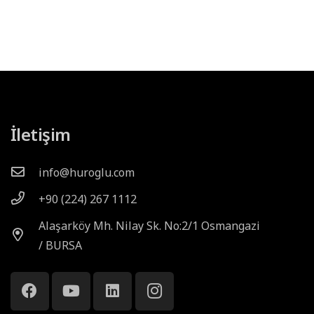
İletişim
info@huroglu.com
+90 (224) 267 1112
Alaşarköy Mh. Nilay Sk. No:2/1 Osmangazi
/ BURSA