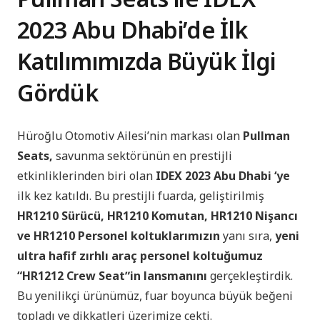
2023 Abu Dhabiʼde İlk
Katılımımızda Büyük
İlgi
Gördük
Hüroğlu Otomotiv Ailesiʼnin markası olan
Pullman
Seats,
savunma sektörünün en prestijli
etkinliklerinden biri olan
IDEX 2023 Abu Dhabi ‘ye
ilk kez katıldı. Bu prestijli fuarda, geliştirilmiş
HR1210 Sürücü, HR1210 Komutan, HR1210 Nişancı
ve HR1210 Personel koltuklarımızın
yanı sıra,
yeni
ultra hafif zırhlı araç personel koltuğumuz
“HR1212 Crew Seatˮin lansmanını
gerçekleştirdik.
Bu yenilikçi ürünümüz, fuar boyunca büyük beğeni
topladı ve dikkatleri üzerimize çekti.