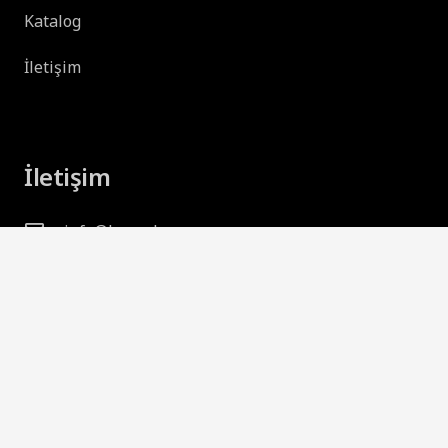
Katalog
İletişim
İletişim
info@huroglu.com
+90 (224) 267 1112
Alaşarköy Mh. Nilay Sk. No:2/1 Osmangazi /
BURSA