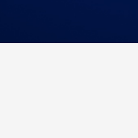
HR320 Train Machinist Seat: Kapt
Ergonomik Çözüm